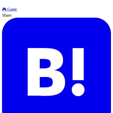
🎮 Game
Share: