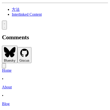
方法
Interlinked Content
Comments
Bluesky
Giscus
Home
•
About
•
Blog