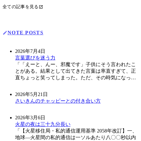
全ての記事を見る
NOTE POSTS
2026年7月4日
言葉選びを迷う力
「えーと、んー、邪魔です」子供にそう言われたこ
とがある。結果として出てきた言葉は率直すぎて、正
直ちょっと笑ってしまった。ただ、その時気になった
のは「邪魔です」よりも、その前の「えーと、んー」
のほうだった。あの間、その子はきっと適切な言葉を
2026年5月21日
探していたんだと思う。続きをみる
さいきんのチャッピーとの付き合い方
2026年3月6日
火星の夜は三十九分長い
【火星移住局・私的通信運用基準 2058年改訂】一、
地球―火星間の私的通信は一ソルあたり八〇〇秒以内