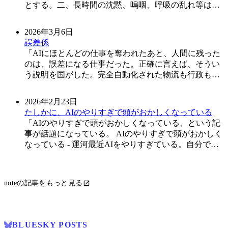
とする。二、長時間の沈黙、嗚咽、呼吸の乱れ等は感
情ノイズとして自動圧縮の対象とする。三、片道移住
者に対し、将来の再会を前提とする説明を行ってはな
2026年3月6日
らない。火星の一日は、地球より三十九分長い。人類
誤差係
はそれをソルと呼び、私はそれを、灯に会えない時間
AIにほとんどの仕事を奪われたあと、人間に残った
の増殖と呼んでいた。続きをみる
のは、誤差になる仕事だった。正確に言えば、そうい
う説明を国がした。完全自動化された物流も行政も医
療も、稀に現実のねじれに負ける。風で伝票が裏返る
こともあれば、老人が同じ質問を七回くり返すことも
2026年2月23日
ある。子どもが靴を片方なくして泣き、住所のない建
たしかに、AIのやりすぎで頭がおかしくなっている
物に住所のある荷物が届くこともある。そういう、役
AIのやりすぎで頭がおかしくなっている、という記
に立たない揺らぎをAIに覚えさせるために、人間が必
事が話題になっている。 AIのやりすぎで頭がおかしく
要だという話だった。続きをみる
なっている - 運河最近AIをやりすぎている。自分でも
わかるくらい頭がおかしくなっている。 まともな状態
ではないから、本来は人に見える場所に文
uiuret.hatenablog.com 続きをみる
noteの記事をもっと見る
BLUESKY POSTS