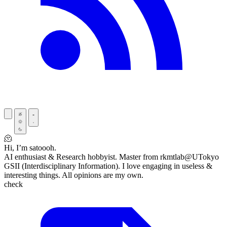
🫠
Hi, I’m satoooh.
AI enthusiast & Research hobbyist. Master from rkmtlab@UTokyo
GSII (Interdisciplinary Information). I love engaging in useless &
interesting things. All opinions are my own.
check