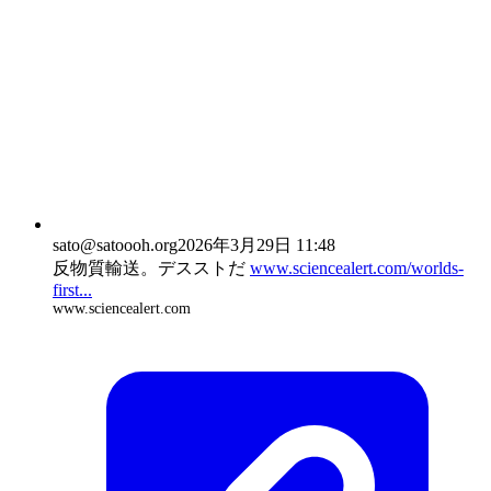
sato
@satoooh.org
2026年3月29日 11:48
反物質輸送。デスストだ
www.sciencealert.com/worlds-
first...
www.sciencealert.com